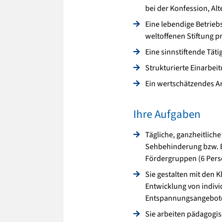
bei der Konfession, Alt
Eine lebendige Betriebs
weltoffenen Stiftung p
Eine sinnstiftende Täti
Strukturierte Einarbei
Ein wertschätzendes A
Ihre Aufgaben
Tägliche, ganzheitlic
Sehbehinderung bzw. B
Fördergruppen (6 Per
Sie gestalten mit den 
Entwicklung von indivi
Entspannungsangebot
Sie arbeiten pädagog