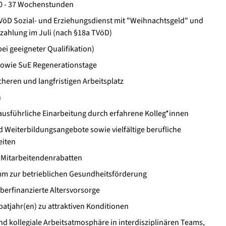
 30 - 37 Wochenstunden
öD Sozial- und Erziehungsdienst mit "Weihnachtsgeld" und
lzahlung im Juli (nach §18a TVöD)
ei geeigneter Qualifikation)
sowie SuE Regenerationstage
cheren und langfristigen Arbeitsplatz
n
 ausführliche Einarbeitung durch erfahrene Kolleg*innen
 Weiterbildungsangebote sowie vielfältige berufliche
eiten
 Mitarbeitendenrabatten
amm zur betrieblichen Gesundheitsförderung
eberfinanzierte Altersvorsorge
atjahr(en) zu attraktiven Konditionen
d kollegiale Arbeitsatmosphäre in interdisziplinären Teams,