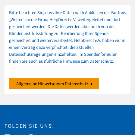
Bitte beachten Sie, dass Ihre Daten nach Anklicken des Buttons
„Weiter“ an die Firma HelpDirect e.V. weitergeleitet und dort
gespeichert werden. Die Daten werden aber auch von der
Blindeninstitutsstiftung zur Bearbeitung Ihrer Spende
gespeichert und weiterverarbeitet. HelpDirect e.V. haben wir in
einem Vertrag dazu verpflichtet, die aktuellen
Datenschutzregelungen einzuhalten. Im Spendenformular
finden Sie auch ausführliche Hinweise zum Datenschutz.
Allgemeine Hinweise zum Datenschutz
FOLGEN SIE UNS!