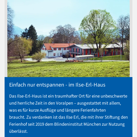
Einfach nur entspannen - im Ilse-Erl-Haus
Das Ilse-Erl-Haus ist ein traumhafter Ort für eine unbeschwerte
und herrliche Zeit in den Voralpen – ausgestattet mit allem,
was es für kurze Ausflüge und längere Ferienfahrten
braucht. Zu verdanken ist das Ilse Erl, die mit ihrer Stiftung den
Ferienhof seit 2019 dem Blindeninstitut München zur Nutzung
überlässt.