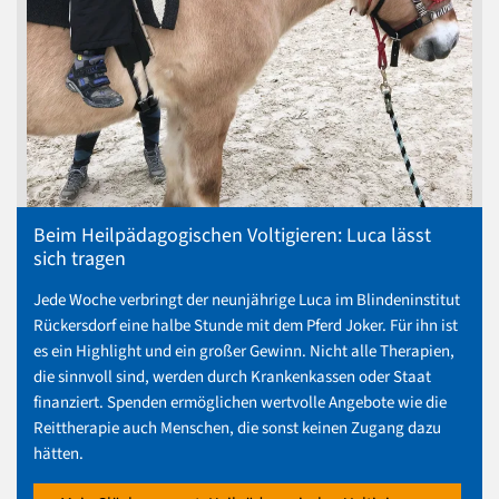
Beim Heilpädagogischen Voltigieren: Luca lässt
sich tragen
Jede Woche verbringt der neunjährige Luca im Blindeninstitut
Rückersdorf eine halbe Stunde mit dem Pferd Joker. Für ihn ist
es ein Highlight und ein großer Gewinn. Nicht alle Therapien,
die sinnvoll sind, werden durch Krankenkassen oder Staat
finanziert. Spenden ermöglichen wertvolle Angebote wie die
Reittherapie auch Menschen, die sonst keinen Zugang dazu
hätten.