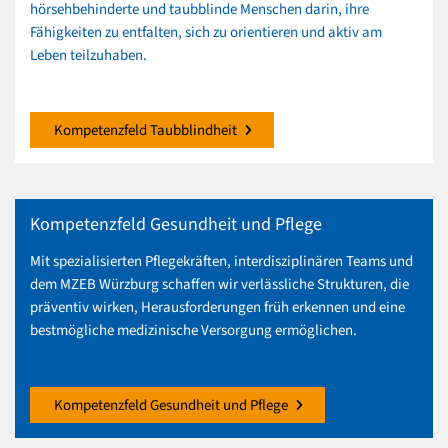
hörsehbehinderte und taubblinde Menschen darin, ihre
Fähigkeiten zu entfalten, sich zu orientieren und aktiv am
Leben teilzuhaben.
Kompetenzfeld Taubblindheit
Kompetenzfeld Gesundheit und Pflege
Mit spezialisierten Pflegekräften, interdisziplinären Teams und
dem MZEB Würzburg schaffen wir verlässliche Strukturen, die
präventiv wirken, Herausforderungen früh erkennen und eine
bestmögliche medizinische Versorgung ermöglichen.
Kompetenzfeld Gesundheit und Pflege