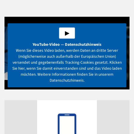
▶
YouTube-Video — Datenschutzhinweis
Wenn Sie dieses Video laden, werden Daten an dritte Server
(möglicherweise auch außerhalb der Europäischen Union)
versendet und gegebenenfalls Tracking-Cookies gesetzt. Klicken
Sie hier, wenn Sie damit einverstanden sind und das Video laden
möchten. Weitere Informationen finden Sie in unserem
Datenschutzhinweis.