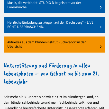
Musik, die verbindet: STUDIO D begeistert vor der
Lorenzkirche
Herzliche Einladung zu „Augen auf den Dachsberg“ – LIVE.
ECHT. ÜBERRASCHEND.
Aktuelles aus dem Blindeninstitut Rückersdorf in der
Übersicht
Unterstützung und Förderung in allen
Lebensphasen – von Geburt an bis zum 21.
Lebensjahr
Seit mehr als 30 Jahren sind wir ein Ort im Nürnberger Land, an
dem blinde, sehbehinderte und mehrfachbehinderte Kinder und
Jugendliche breitgefächerte Unterstützungsangebote erfahren. Mit