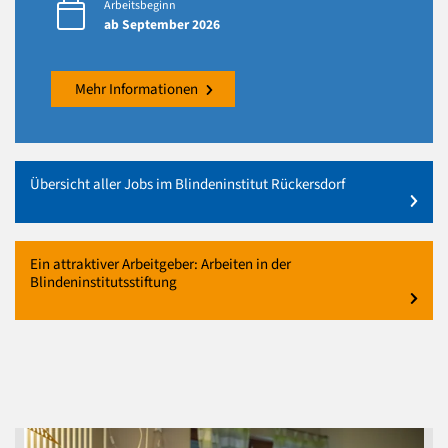
Arbeitsbeginn
ab September 2026
Mehr Informationen
Übersicht aller Jobs im Blindeninstitut Rückersdorf
Ein attraktiver Arbeitgeber: Arbeiten in der
Blindeninstitutsstiftung