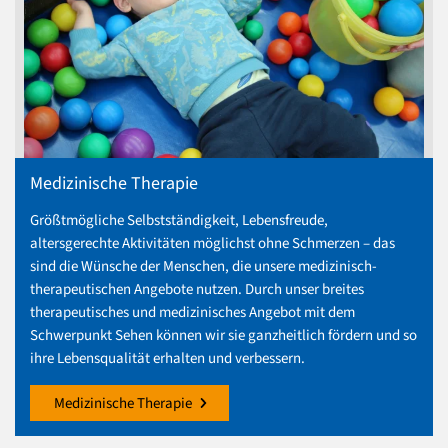
Medizinische Therapie
Größtmögliche Selbstständigkeit, Lebensfreude,
altersgerechte Aktivitäten möglichst ohne Schmerzen – das
sind die Wünsche der Menschen, die unsere medizinisch-
therapeutischen Angebote nutzen. Durch unser breites
therapeutisches und medizinisches Angebot mit dem
Schwerpunkt Sehen können wir sie ganzheitlich fördern und so
ihre Lebensqualität erhalten und verbessern.
Medizinische Therapie