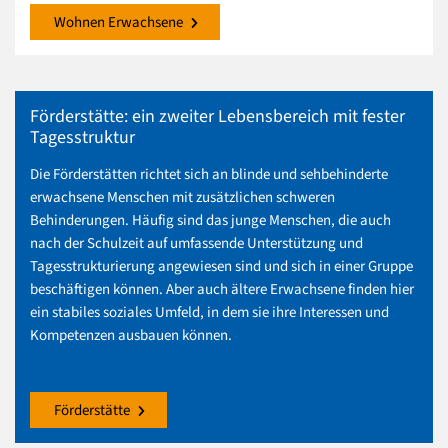
Wohnen Erwachsene
Förderstätte: ein zweiter Lebensbereich mit fester
Tagesstruktur
Die Förderstätten richtet sich an blinde und sehbehinderte
erwachsene Menschen mit zusätzlichen schweren
Behinderungen. Häufig sind das junge Menschen, die auch
nach der Schulzeit auf umfassende Unterstützung und
Tagesstrukturierung angewiesen sind und sich in einer Gruppe
beschäftigen können. Aber auch ältere Erwachsene finden hier
ein stabiles soziales Umfeld, in dem sie ihre Interessen und
Kompetenzen ausbauen können.
Förderstätte