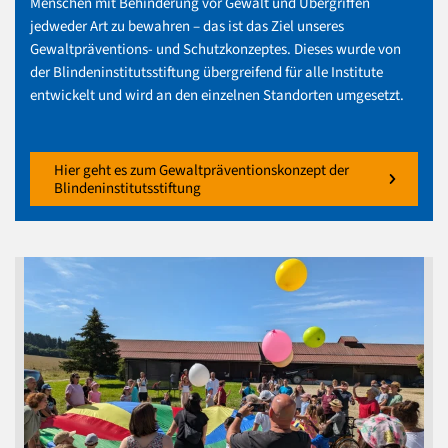
Menschen mit Behinderung vor Gewalt und Übergriffen
jedweder Art zu bewahren – das ist das Ziel unseres
Gewaltpräventions- und Schutzkonzeptes. Dieses wurde von
der Blindeninstitutsstiftung übergreifend für alle Institute
entwickelt und wird an den einzelnen Standorten umgesetzt.
Hier geht es zum Gewaltpräventionskonzept der
Blindeninstitutsstiftung