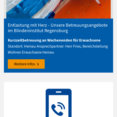
Entlastung mit Herz - Unsere Betreuungsangebote
im Blindeninstitut Regensburg
Kurzzeitbetreuung an Wochenenden für Erwachsene
Standort: Hemau
Ansprechpartner: Herr Fries, Bereichsleitung
Wohnen Erwachsene Hemau
Weitere Infos