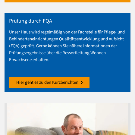
Prüfung durch FQA
Unser Haus wird regelmäßig von der Fachstelle für Pflege- und
Behinderteneinrichtungen Qualitätsentwicklung und Aufsicht
(FQA) geprüft.
Gerne können Sie nähere Informationen der
Prüfungsergebnisse über die Ressortleitung Wohnen
Erwachsene erhalten.
Hier geht es zu den Kurzberichten