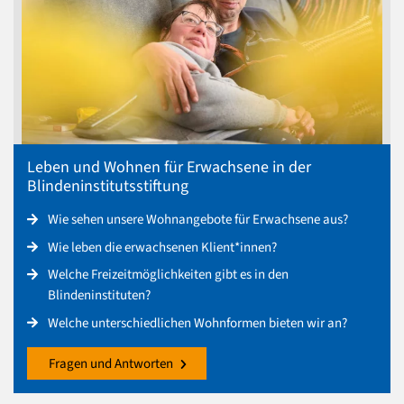
Leben und Wohnen für Erwachsene in der
Blindeninstitutsstiftung
Wie sehen unsere Wohnangebote für Erwachsene aus?
Wie leben die erwachsenen Klient*innen?
Welche Freizeitmöglichkeiten gibt es in den
Blindeninstituten?
Welche unterschiedlichen Wohnformen bieten wir an?
Fragen und Antworten