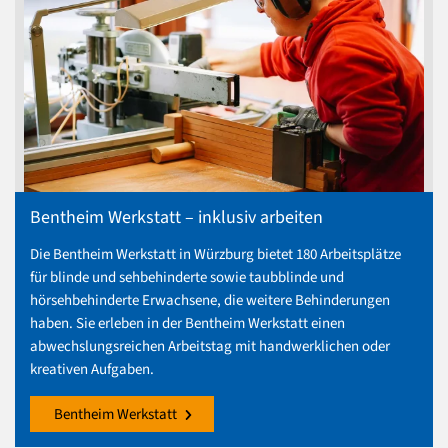
Bentheim Werkstatt – inklusiv arbeiten
Die Bentheim Werkstatt in Würzburg bietet 180 Arbeitsplätze
für blinde und sehbehinderte sowie taubblinde und
hörsehbehinderte Erwachsene, die weitere Behinderungen
haben. Sie erleben in der Bentheim Werkstatt einen
abwechslungsreichen Arbeitstag mit handwerklichen oder
kreativen Aufgaben.
Bentheim Werkstatt