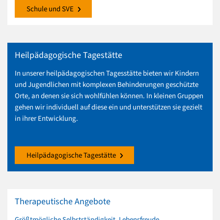
Schule und SVE
Heilpädagogische Tagestätte
In unserer heilpädagogischen Tagesstätte bieten wir Kindern
und Jugendlichen mit komplexen Behinderungen geschützte
Orte, an denen sie sich wohlfühlen können. In kleinen Gruppen
gehen wir individuell auf diese ein und unterstützen sie gezielt
in ihrer Entwicklung.
Heilpädagogische Tagestätte
Therapeutische Angebote
Größtmögliche Selbstständigkeit, Lebensfreude,