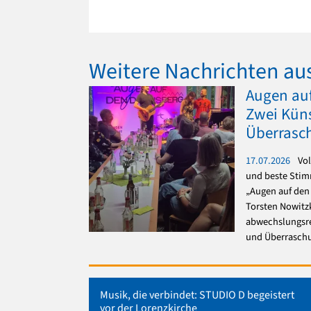
Weitere Nachrichten au
Augen auf
Zwei Künst
Überrasc
17.07.2026
Vol
und beste Stim
„Augen auf den
Torsten Nowitz
abwechslungsre
und Überrasch
Musik, die verbindet: STUDIO D begeistert
vor der Lorenzkirche