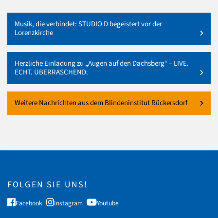
Musik, die verbindet: STUDIO D begeistert vor der
Lorenzkirche
Herzliche Einladung zu „Augen auf den Dachsberg“ – LIVE.
ECHT. ÜBERRASCHEND.
Weitere Nachrichten aus dem Blindeninstitut Rückersdorf
FOLGEN SIE UNS!
Facebook
Instagram
Youtube