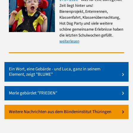
Zeit liegt hinter uns!
Bienenprojekt, Entenrennen,
Klassenfahrt, Klassenübernachtung,
Hot Dog Party und viele weitere
schöne gemeinsame Erlebnisse haben
die letzten Schulwochen gefüllt.
weiterlesen
Ein Wort, eine Gebärde - und Luca, ganz in seinem
Element, zeigt "BLUME"
Merle gebärdet "FRIEDEN"
Weitere Nachrichten aus dem Blindeninstitut Thüringen