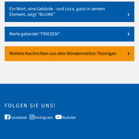
Ein Wort, eine Gebärde - und Luca, ganz in seinem
Element, zeigt "BLUME"
Merle gebärdet "FRIEDEN"
Weitere Nachrichten aus dem Blindeninstitut Thüringen
FOLGEN SIE UNS!
Facebook
Instagram
Youtube