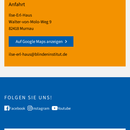
Anfahrt
Ilse-Erl-Haus
Walter-von-Molo-Weg 9
82418 Murnau
Auf Google Maps anzeigen
ilse-erl-haus@blindeninstitut.de
FOLGEN SIE UNS!
Facebook
Instagram
Youtube