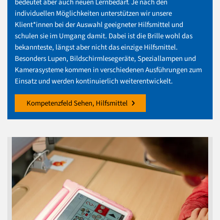
bedeutet aber auch neuen Lernbedarf. Je nach den
individuellen Möglichkeiten unterstützen wir unsere
Klient*innen bei der Auswahl geeigneter Hilfsmittel und
schulen sie im Umgang damit. Dabei ist die Brille wohl das
bekannteste, längst aber nicht das einzige Hilfsmittel.
Besonders Lupen, Bildschirmlesegeräte, Speziallampen und
Kamerasysteme kommen in verschiedenen Ausführungen zum
Einsatz und werden kontinuierlich weiterentwickelt.
Kompetenzfeld Sehen, Hilfsmittel