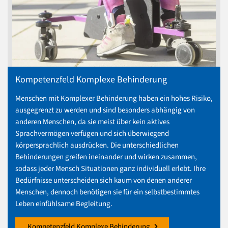
Kompetenzfeld Komplexe Behinderung
Menschen mit Komplexer Behinderung haben ein hohes Risiko,
ausgegrenzt zu werden und sind besonders abhängig von
anderen Menschen, da sie meist über kein aktives
Sprachvermögen verfügen und sich überwiegend
körpersprachlich ausdrücken. Die unterschiedlichen
Behinderungen greifen ineinander und wirken zusammen,
sodass jeder Mensch Situationen ganz individuell erlebt. Ihre
Bedürfnisse unterscheiden sich kaum von denen anderer
Menschen, dennoch benötigen sie für ein selbstbestimmtes
Leben einfühlsame Begleitung.
Kompetenzfeld Komplexe Behinderung