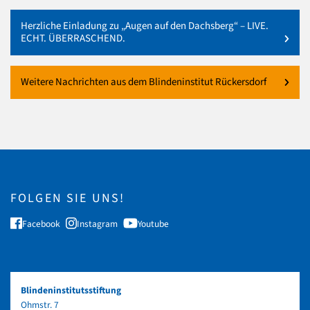
Herzliche Einladung zu „Augen auf den Dachsberg“ – LIVE.
ECHT. ÜBERRASCHEND.
Weitere Nachrichten aus dem Blindeninstitut Rückersdorf
FOLGEN SIE UNS!
Facebook
Instagram
Youtube
Blindeninstitutsstiftung
Ohmstr. 7