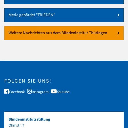
Merle gebärdet "FRIEDEN"
Weitere Nachrichten aus dem Blindeninstitut Thüringen
FOLGEN SIE UNS!
Facebook
Instagram
Youtube
Blindeninstitutsstiftung
Ohmstr. 7