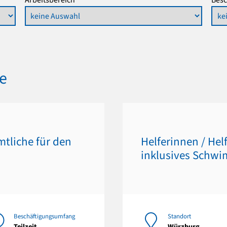
te
mtliche für den
Helferinnen / Hel
inklusives Schw
Beschäftigungsumfang
Standort
Teilzeit
Würzburg