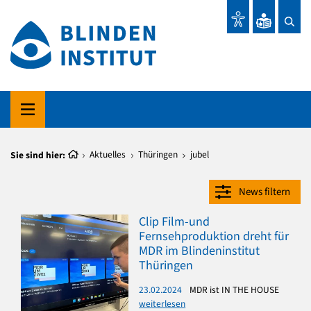
Sie sind hier:
Aktuelles
Thüringen
jubel
News filtern
Clip Film-und
Fernsehproduktion dreht für
MDR im Blindeninstitut
Thüringen
23.02.2024
MDR ist IN THE HOUSE
weiterlesen