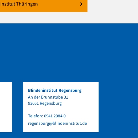
institut Thüringen
Blindeninstitut Regensburg
An der Brunnstube 31
93051 Regensburg
Telefon:
0941 2984-0
regensburg@blindeninstitut.de