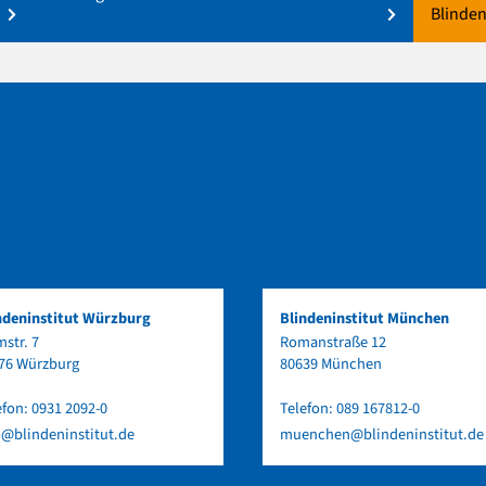
Blinden
ndeninstitut Würzburg
Blindeninstitut München
str. 7
Romanstraße 12
76 Würzburg
80639 München
efon:
0931 2092-0
Telefon:
089 167812-0
o@blindeninstitut.de
muenchen@blindeninstitut.de