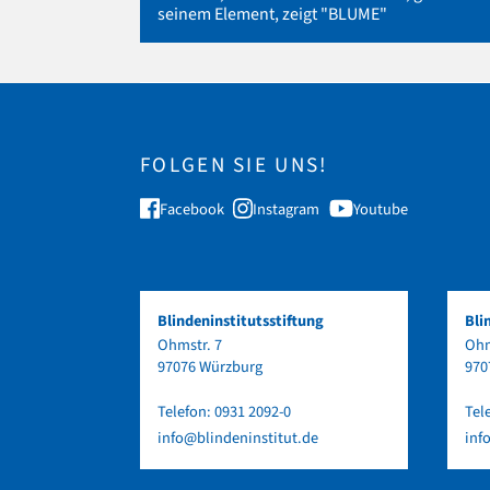
seinem Element, zeigt "BLUME"
FOLGEN SIE UNS!
Facebook
Instagram
Youtube
Blindeninstitutsstiftung
Bli
Ohmstr. 7
Ohm
97076 Würzburg
970
Telefon:
0931 2092-0
Tel
info@blindeninstitut.de
inf