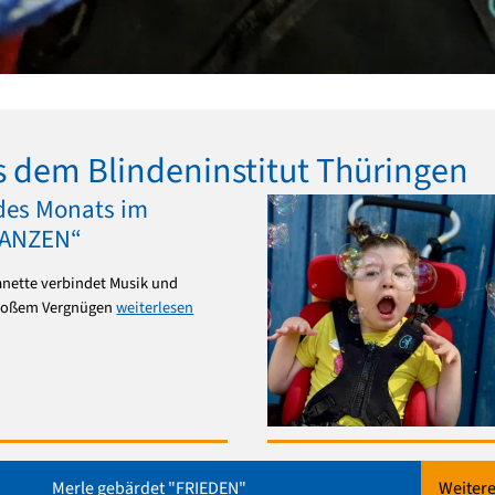
s dem Blindeninstitut Thüringen
des Monats im
TANZEN“
nette verbindet Musik und
roßem Vergnügen
weiterlesen
Merle gebärdet "FRIEDEN"
Weiter