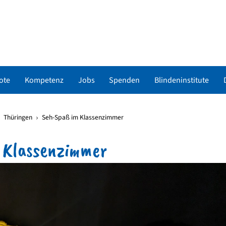
ote
Kompetenz
Jobs
Spenden
Blindeninstitute
Thüringen
Seh-Spaß im Klassenzimmer
 Klassenzimmer